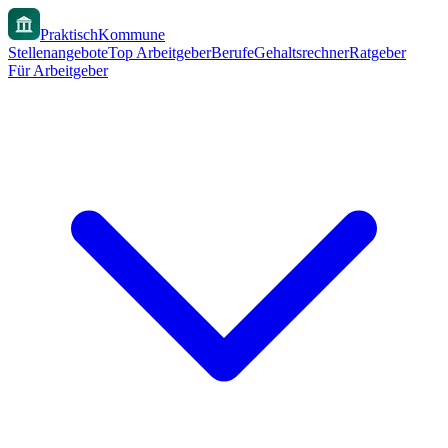
PraktischKommune
Stellenangebote
Top Arbeitgeber
Berufe
Gehaltsrechner
Ratgeber
Für Arbeitgeber