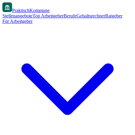
PraktischKommune
Stellenangebote
Top Arbeitgeber
Berufe
Gehaltsrechner
Ratgeber
Für Arbeitgeber