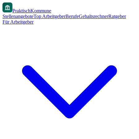
PraktischKommune
Stellenangebote
Top Arbeitgeber
Berufe
Gehaltsrechner
Ratgeber
Für Arbeitgeber