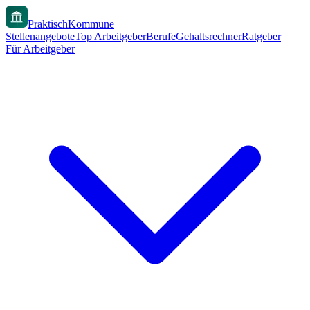
PraktischKommune
Stellenangebote
Top Arbeitgeber
Berufe
Gehaltsrechner
Ratgeber
Für Arbeitgeber