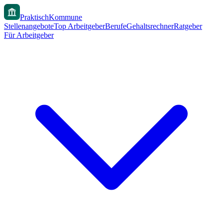
PraktischKommune
Stellenangebote
Top Arbeitgeber
Berufe
Gehaltsrechner
Ratgeber
Für Arbeitgeber