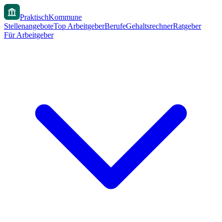
PraktischKommune
Stellenangebote
Top Arbeitgeber
Berufe
Gehaltsrechner
Ratgeber
Für Arbeitgeber