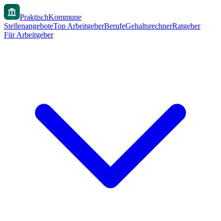
PraktischKommune
Stellenangebote
Top Arbeitgeber
Berufe
Gehaltsrechner
Ratgeber
Für Arbeitgeber