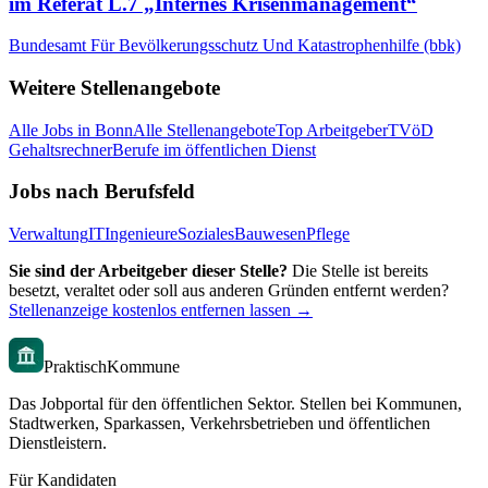
im Referat L.7 „Internes Krisenmanagement“
Bundesamt Für Bevölkerungsschutz Und Katastrophenhilfe (bbk)
Weitere Stellenangebote
Alle Jobs in
Bonn
Alle Stellenangebote
Top Arbeitgeber
TVöD
Gehaltsrechner
Berufe im öffentlichen Dienst
Jobs nach Berufsfeld
Verwaltung
IT
Ingenieure
Soziales
Bauwesen
Pflege
Sie sind der Arbeitgeber dieser Stelle?
Die Stelle ist bereits
besetzt, veraltet oder soll aus anderen Gründen entfernt werden?
Stellenanzeige kostenlos entfernen lassen →
PraktischKommune
Das Jobportal für den öffentlichen Sektor. Stellen bei Kommunen,
Stadtwerken, Sparkassen, Verkehrsbetrieben und öffentlichen
Dienstleistern.
Für Kandidaten