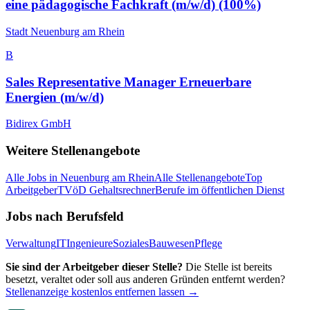
eine pädagogische Fachkraft (m/w/d) (100%)
Stadt Neuenburg am Rhein
B
Sales Representative Manager Erneuerbare
Energien (m/w/d)
Bidirex GmbH
Weitere Stellenangebote
Alle Jobs in
Neuenburg am Rhein
Alle Stellenangebote
Top
Arbeitgeber
TVöD Gehaltsrechner
Berufe im öffentlichen Dienst
Jobs nach Berufsfeld
Verwaltung
IT
Ingenieure
Soziales
Bauwesen
Pflege
Sie sind der Arbeitgeber dieser Stelle?
Die Stelle ist bereits
besetzt, veraltet oder soll aus anderen Gründen entfernt werden?
Stellenanzeige kostenlos entfernen lassen →