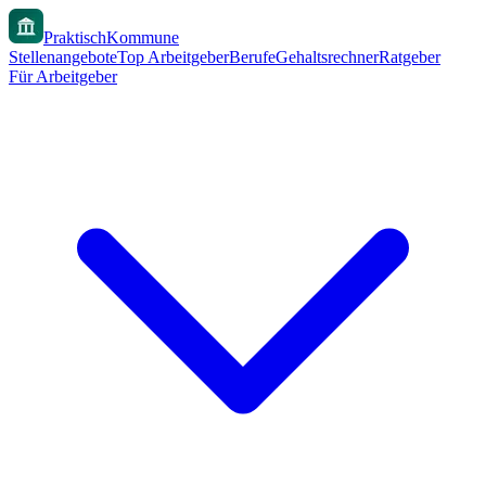
PraktischKommune
Stellenangebote
Top Arbeitgeber
Berufe
Gehaltsrechner
Ratgeber
Für Arbeitgeber