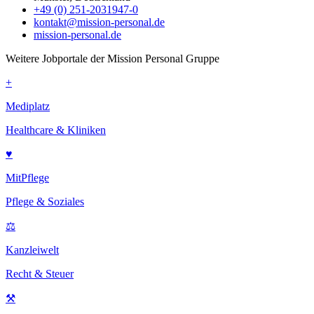
+49 (0) 251-2031947-0
kontakt@mission-personal.de
mission-personal.de
Weitere Jobportale der Mission Personal Gruppe
+
Mediplatz
Healthcare & Kliniken
♥
MitPflege
Pflege & Soziales
⚖
Kanzleiwelt
Recht & Steuer
⚒