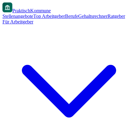
PraktischKommune
Stellenangebote
Top Arbeitgeber
Berufe
Gehaltsrechner
Ratgeber
Für Arbeitgeber