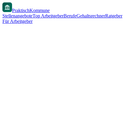
PraktischKommune
Stellenangebote
Top Arbeitgeber
Berufe
Gehaltsrechner
Ratgeber
Für Arbeitgeber