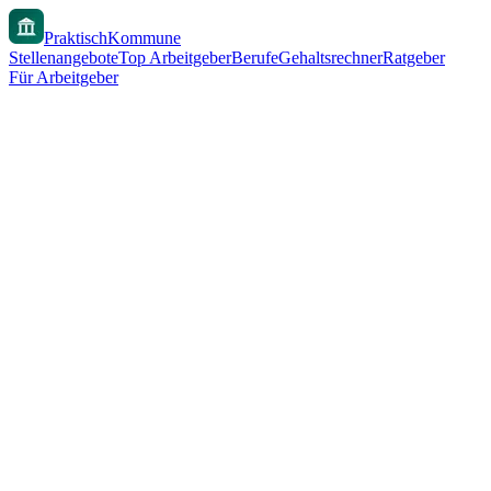
PraktischKommune
Stellenangebote
Top Arbeitgeber
Berufe
Gehaltsrechner
Ratgeber
Für Arbeitgeber