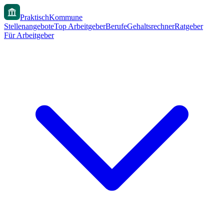
PraktischKommune
Stellenangebote
Top Arbeitgeber
Berufe
Gehaltsrechner
Ratgeber
Für Arbeitgeber