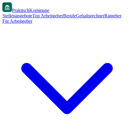
PraktischKommune
Stellenangebote
Top Arbeitgeber
Berufe
Gehaltsrechner
Ratgeber
Für Arbeitgeber