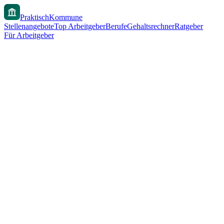
PraktischKommune
Stellenangebote
Top Arbeitgeber
Berufe
Gehaltsrechner
Ratgeber
Für Arbeitgeber