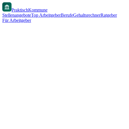
PraktischKommune
Stellenangebote
Top Arbeitgeber
Berufe
Gehaltsrechner
Ratgeber
Für Arbeitgeber