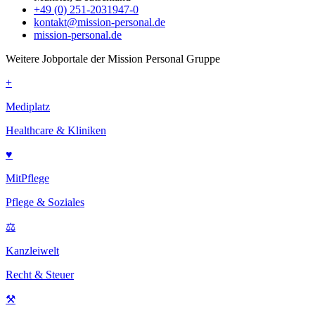
+49 (0) 251-2031947-0
kontakt@mission-personal.de
mission-personal.de
Weitere Jobportale der Mission Personal Gruppe
+
Mediplatz
Healthcare & Kliniken
♥
MitPflege
Pflege & Soziales
⚖
Kanzleiwelt
Recht & Steuer
⚒