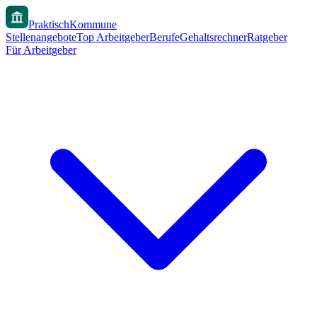
PraktischKommune
Stellenangebote
Top Arbeitgeber
Berufe
Gehaltsrechner
Ratgeber
Für Arbeitgeber