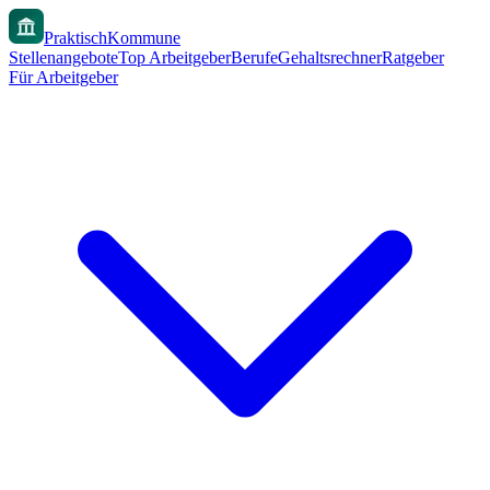
PraktischKommune
Stellenangebote
Top Arbeitgeber
Berufe
Gehaltsrechner
Ratgeber
Für Arbeitgeber