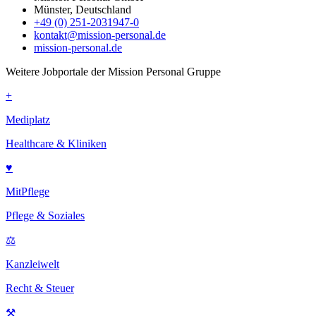
Münster, Deutschland
+49 (0) 251-2031947-0
kontakt@mission-personal.de
mission-personal.de
Weitere Jobportale der Mission Personal Gruppe
+
Mediplatz
Healthcare & Kliniken
♥
MitPflege
Pflege & Soziales
⚖
Kanzleiwelt
Recht & Steuer
⚒