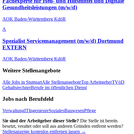
Fachexperte für Heil- und Hilfsmittel und Digitale
Gesundheitsleistungen (m/w/d)
AOK Baden-Württemberg KdöR
A
Spezialist Servicemanagement (m/w/d) Dortmund
EXTERN
AOK Baden-Württemberg KdöR
Weitere Stellenangebote
Alle Jobs in
Stuttgart
Alle Stellenangebote
Top Arbeitgeber
TVöD
Gehaltsrechner
Berufe im öffentlichen Dienst
Jobs nach Berufsfeld
Verwaltung
IT
Ingenieure
Soziales
Bauwesen
Pflege
Sie sind der Arbeitgeber dieser Stelle?
Die Stelle ist bereits
besetzt, veraltet oder soll aus anderen Gründen entfernt werden?
Stellenanzeige kostenlos entfernen lassen →