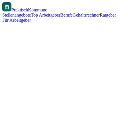
PraktischKommune
Stellenangebote
Top Arbeitgeber
Berufe
Gehaltsrechner
Ratgeber
Für Arbeitgeber