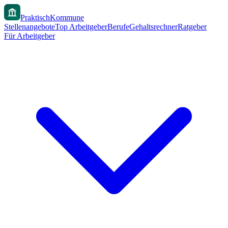
PraktischKommune
Stellenangebote
Top Arbeitgeber
Berufe
Gehaltsrechner
Ratgeber
Für Arbeitgeber