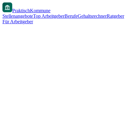
PraktischKommune
Stellenangebote
Top Arbeitgeber
Berufe
Gehaltsrechner
Ratgeber
Für Arbeitgeber