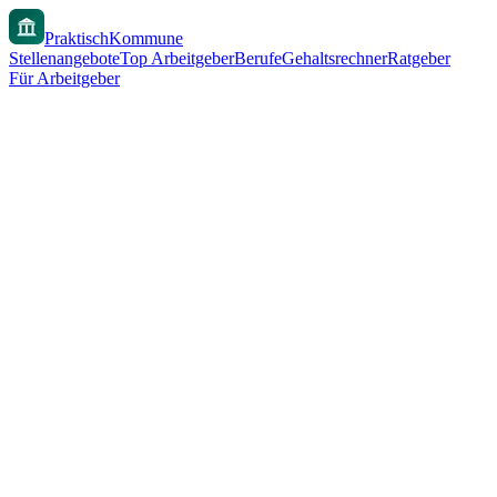
PraktischKommune
Stellenangebote
Top Arbeitgeber
Berufe
Gehaltsrechner
Ratgeber
Für Arbeitgeber