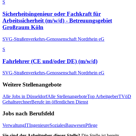
S
Sicherheitsingenieur oder Fachkraft für
Arbeitssicherheit (m/w/d) - Betreuungsgebiet
Großraum Köln
SVG-Straßenverkehrs-Genossenschaft Nordrhein eG
S
Fahrlehrer (CE und/oder DE) (m/w/d)
SVG-Straßenverkehrs-Genossenschaft Nordrhein eG
Weitere Stellenangebote
Alle Jobs in
Düsseldorf
Alle Stellenangebote
Top Arbeitgeber
TVöD
Gehaltsrechner
Berufe im öffentlichen Dienst
Jobs nach Berufsfeld
Verwaltung
IT
Ingenieure
Soziales
Bauwesen
Pflege
Sie sind der Arbeitgeber dieser Stelle?
Die Stelle ist bereits