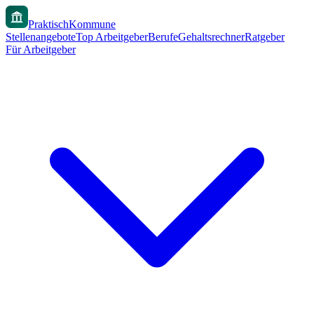
PraktischKommune
Stellenangebote
Top Arbeitgeber
Berufe
Gehaltsrechner
Ratgeber
Für Arbeitgeber