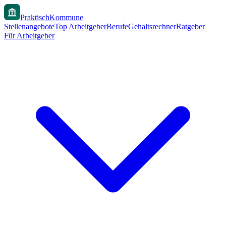
PraktischKommune
Stellenangebote
Top Arbeitgeber
Berufe
Gehaltsrechner
Ratgeber
Für Arbeitgeber