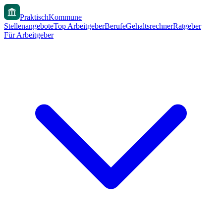
PraktischKommune
Stellenangebote
Top Arbeitgeber
Berufe
Gehaltsrechner
Ratgeber
Für Arbeitgeber