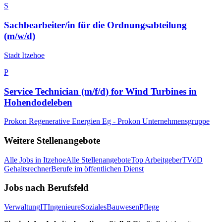
S
Sachbearbeiter/in für die Ordnungsabteilung
(m/w/d)
Stadt Itzehoe
P
Service Technician (m/f/d) for Wind Turbines in
Hohendodeleben
Prokon Regenerative Energien Eg - Prokon Unternehmensgruppe
Weitere Stellenangebote
Alle Jobs in
Itzehoe
Alle Stellenangebote
Top Arbeitgeber
TVöD
Gehaltsrechner
Berufe im öffentlichen Dienst
Jobs nach Berufsfeld
Verwaltung
IT
Ingenieure
Soziales
Bauwesen
Pflege