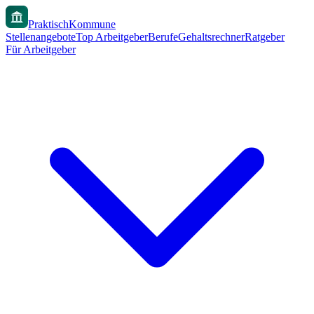
PraktischKommune
Stellenangebote
Top Arbeitgeber
Berufe
Gehaltsrechner
Ratgeber
Für Arbeitgeber