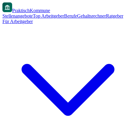
PraktischKommune
Stellenangebote
Top Arbeitgeber
Berufe
Gehaltsrechner
Ratgeber
Für Arbeitgeber