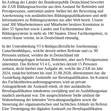
Im Auftrag der Länder der Bundesrepublik Deutschland bewertet
die ZAB Bildungsnachweise aus dem Ausland für Behörden und
Privatpersonen, unterstützt andere Stellen bei der Bewertung und
Anerkennung von ausländischen Bildungsqualifikationen und stellt
Informationen zu Bildungssystemen aus aller Welt bereit. Unsere
rund 300 Mitarbeiterinnen und Mitarbeiter besitzen Kenntnisse in
über 55 Sprachen sowie Landes und Fachkenntnisse über
Bildungssysteme in mehr als 180 Staaten. Diese Fachkompetenz, in
einem Hause vereint, ist in Deutschland einmalig.
In der Unterabteilung VI 4 &bdquo;Berufliche Anerkennung –
Gutachten&ldquo;, welche derzeit sieben Referate und ca. 90
Personen umfasst, werden die in Deutschland mit
Anerkennungsfragen befassten Behörden, aber auch Privatpersonen
unterstützt. Das Referat VI 4 G, welches derzeit 15 Personen
umfasst, deckt hierbei eine Aufgabe ab, welche die ZAB im Jahr
2024, zunächst befristet bis zum 31.08.2028, übernommen hat: die
Ausstellung digitaler Auskünfte zur Berufsqualifikation. Im Kontext
des Fachkräfteeinwanderungsgesetzes wird an private
Antragstellende die Auskunft erteilt, ob ihre ausländische
Berufsqualifikation mindestens zweijährig und im Ausbildungsstaat
staatlich anerkannt war. Die ausgeschriebene Stelle umfasst die
Wahrnehmung der leitenden Verwaltungsaufgaben sowie die
Steuerung der organisatorischen und fachlichen Abläufe im Referat.
Eine Verstetigung der digitalen Auskunft zur Berufsqualifikation