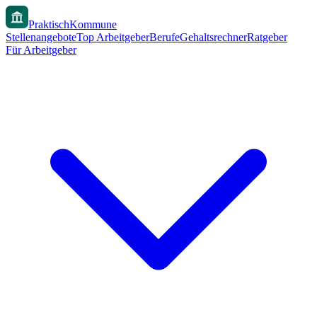
PraktischKommune
Stellenangebote
Top Arbeitgeber
Berufe
Gehaltsrechner
Ratgeber
Für Arbeitgeber