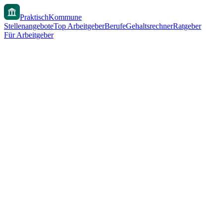
PraktischKommune
Stellenangebote
Top Arbeitgeber
Berufe
Gehaltsrechner
Ratgeber
Für Arbeitgeber