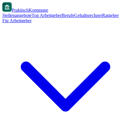
PraktischKommune
Stellenangebote
Top Arbeitgeber
Berufe
Gehaltsrechner
Ratgeber
Für Arbeitgeber