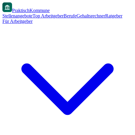
PraktischKommune
Stellenangebote
Top Arbeitgeber
Berufe
Gehaltsrechner
Ratgeber
Für Arbeitgeber