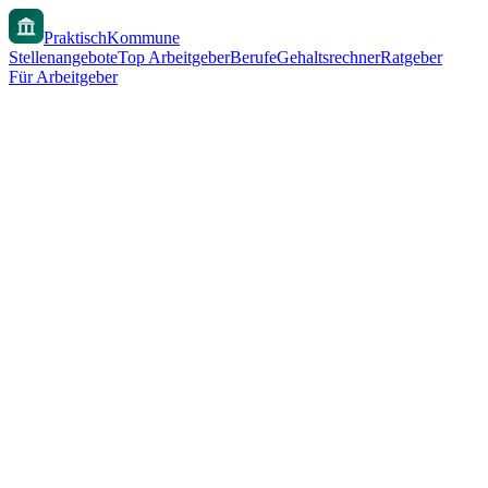
PraktischKommune
Stellenangebote
Top Arbeitgeber
Berufe
Gehaltsrechner
Ratgeber
Für Arbeitgeber