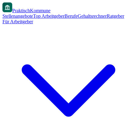
PraktischKommune
Stellenangebote
Top Arbeitgeber
Berufe
Gehaltsrechner
Ratgeber
Für Arbeitgeber