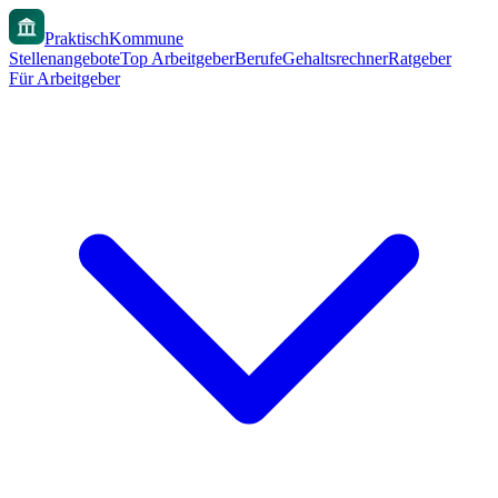
PraktischKommune
Stellenangebote
Top Arbeitgeber
Berufe
Gehaltsrechner
Ratgeber
Für Arbeitgeber