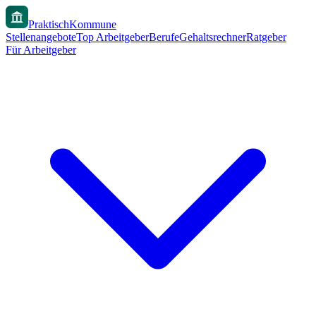
PraktischKommune
Stellenangebote
Top Arbeitgeber
Berufe
Gehaltsrechner
Ratgeber
Für Arbeitgeber