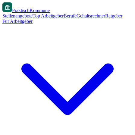
PraktischKommune
Stellenangebote
Top Arbeitgeber
Berufe
Gehaltsrechner
Ratgeber
Für Arbeitgeber