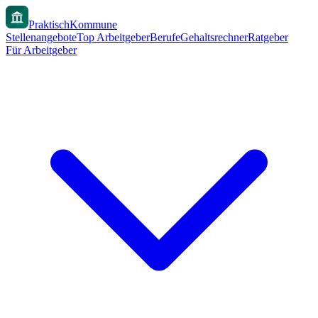
PraktischKommune
Stellenangebote
Top Arbeitgeber
Berufe
Gehaltsrechner
Ratgeber
Für Arbeitgeber