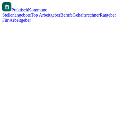
PraktischKommune
Stellenangebote
Top Arbeitgeber
Berufe
Gehaltsrechner
Ratgeber
Für Arbeitgeber