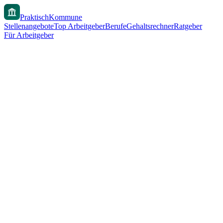
PraktischKommune
Stellenangebote
Top Arbeitgeber
Berufe
Gehaltsrechner
Ratgeber
Für Arbeitgeber