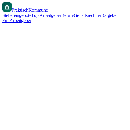
PraktischKommune
Stellenangebote
Top Arbeitgeber
Berufe
Gehaltsrechner
Ratgeber
Für Arbeitgeber