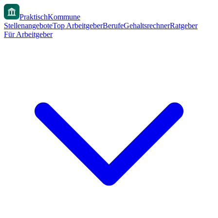
PraktischKommune
Stellenangebote
Top Arbeitgeber
Berufe
Gehaltsrechner
Ratgeber
Für Arbeitgeber