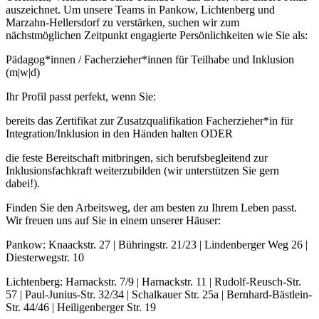
auszeichnet. Um unsere Teams in Pankow, Lichtenberg und
Marzahn-Hellersdorf zu verstärken, suchen wir zum
nächstmöglichen Zeitpunkt engagierte Persönlichkeiten wie Sie als:
Pädagog*innen / Facherzieher*innen für Teilhabe und Inklusion
(m|w|d)
Ihr Profil passt perfekt, wenn Sie:
bereits das Zertifikat zur Zusatzqualifikation Facherzieher*in für
Integration/Inklusion in den Händen halten ODER
die feste Bereitschaft mitbringen, sich berufsbegleitend zur
Inklusionsfachkraft weiterzubilden (wir unterstützen Sie gern
dabei!).
Finden Sie den Arbeitsweg, der am besten zu Ihrem Leben passt.
Wir freuen uns auf Sie in einem unserer Häuser:
Pankow: Knaackstr. 27 | Bühringstr. 21/23 | Lindenberger Weg 26 |
Diesterwegstr. 10
Lichtenberg: Harnackstr. 7/9 | Harnackstr. 11 | Rudolf-Reusch-Str.
57 | Paul-Junius-Str. 32/34 | Schalkauer Str. 25a | Bernhard-Bästlein-
Str. 44/46 | Heiligenberger Str. 19