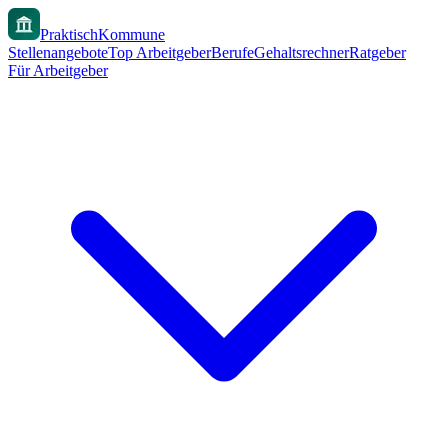
PraktischKommune
Stellenangebote
Top Arbeitgeber
Berufe
Gehaltsrechner
Ratgeber
Für Arbeitgeber