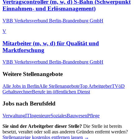
Vertragscontroller (m, w, d) S-Bahn (Schwerpunkt
Einnahmen- und Erlösmanagement)
VBB Verkehrsverbund Berlin-Brandenburg GmbH
V
Mitarbeiter (m, w, d) für Qualität und
Marktforschung
VBB Verkehrsverbund Berlin-Brandenburg GmbH
Weitere Stellenangebote
Alle Jobs in
Berlin
Alle Stellenangebote
Top Arbeitgeber
TVöD
Gehaltsrechner
Berufe im öffentlichen Dienst
Jobs nach Berufsfeld
Verwaltung
IT
Ingenieure
Soziales
Bauwesen
Pflege
Sie sind der Arbeitgeber dieser Stelle?
Die Stelle ist bereits
besetzt, veraltet oder soll aus anderen Gründen entfernt werden?
Stellenanzeige kostenlos entfernen lassen →