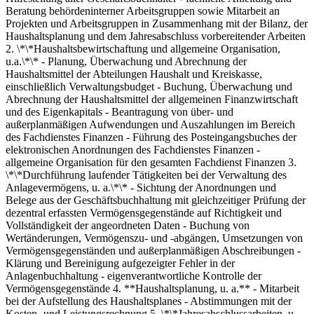
Beratung behördeninterner Arbeitsgruppen sowie Mitarbeit an
Projekten und Arbeitsgruppen in Zusammenhang mit der Bilanz, der
Haushaltsplanung und dem Jahresabschluss vorbereitender Arbeiten
2. \*\*Haushaltsbewirtschaftung und allgemeine Organisation,
u.a.\*\* - Planung, Überwachung und Abrechnung der
Haushaltsmittel der Abteilungen Haushalt und Kreiskasse,
einschließlich Verwaltungsbudget - Buchung, Überwachung und
Abrechnung der Haushaltsmittel der allgemeinen Finanzwirtschaft
und des Eigenkapitals - Beantragung von über- und
außerplanmäßigen Aufwendungen und Auszahlungen im Bereich
des Fachdienstes Finanzen - Führung des Posteingangsbuches der
elektronischen Anordnungen des Fachdienstes Finanzen -
allgemeine Organisation für den gesamten Fachdienst Finanzen 3.
\*\*Durchführung laufender Tätigkeiten bei der Verwaltung des
Anlagevermögens, u. a.\*\* - Sichtung der Anordnungen und
Belege aus der Geschäftsbuchhaltung mit gleichzeitiger Prüfung der
dezentral erfassten Vermögensgegenstände auf Richtigkeit und
Vollständigkeit der angeordneten Daten - Buchung von
Wertänderungen, Vermögenszu- und -abgängen, Umsetzungen von
Vermögensgegenständen und außerplanmäßigen Abschreibungen -
Klärung und Bereinigung aufgezeigter Fehler in der
Anlagenbuchhaltung - eigenverantwortliche Kontrolle der
Vermögensgegenstände 4. **Haushaltsplanung, u. a.** - Mitarbeit
bei der Aufstellung des Haushaltsplanes - Abstimmungen mit der
Kosten- und Leistungsrechnung 5. \*\*Jahresabschlussarbeiten, u.