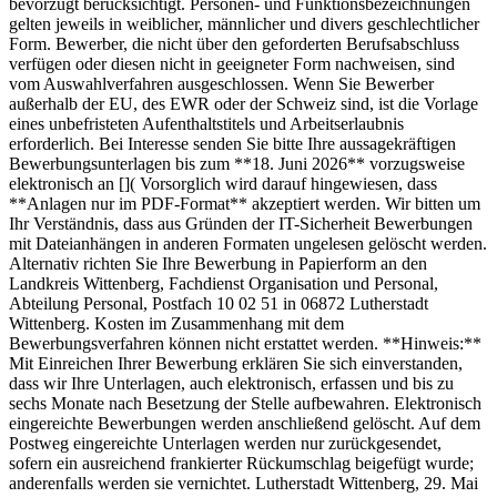
bevorzugt berücksichtigt. Personen- und Funktionsbezeichnungen
gelten jeweils in weiblicher, männlicher und divers geschlechtlicher
Form. Bewerber, die nicht über den geforderten Berufsabschluss
verfügen oder diesen nicht in geeigneter Form nachweisen, sind
vom Auswahlverfahren ausgeschlossen. Wenn Sie Bewerber
außerhalb der EU, des EWR oder der Schweiz sind, ist die Vorlage
eines unbefristeten Aufenthaltstitels und Arbeitserlaubnis
erforderlich. Bei Interesse senden Sie bitte Ihre aussagekräftigen
Bewerbungsunterlagen bis zum **18. Juni 2026** vorzugsweise
elektronisch an []( Vorsorglich wird darauf hingewiesen, dass
**Anlagen nur im PDF-Format** akzeptiert werden. Wir bitten um
Ihr Verständnis, dass aus Gründen der IT-Sicherheit Bewerbungen
mit Dateianhängen in anderen Formaten ungelesen gelöscht werden.
Alternativ richten Sie Ihre Bewerbung in Papierform an den
Landkreis Wittenberg, Fachdienst Organisation und Personal,
Abteilung Personal, Postfach 10 02 51 in 06872 Lutherstadt
Wittenberg. Kosten im Zusammenhang mit dem
Bewerbungsverfahren können nicht erstattet werden. **Hinweis:**
Mit Einreichen Ihrer Bewerbung erklären Sie sich einverstanden,
dass wir Ihre Unterlagen, auch elektronisch, erfassen und bis zu
sechs Monate nach Besetzung der Stelle aufbewahren. Elektronisch
eingereichte Bewerbungen werden anschließend gelöscht. Auf dem
Postweg eingereichte Unterlagen werden nur zurückgesendet,
sofern ein ausreichend frankierter Rückumschlag beigefügt wurde;
anderenfalls werden sie vernichtet. Lutherstadt Wittenberg, 29. Mai