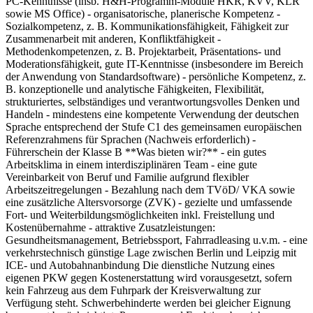
PC-Kenntnisse (insb. H&H-Programm-Module HKR, KVV, KLR
sowie MS Office) - organisatorische, planerische Kompetenz -
Sozialkompetenz, z. B. Kommunikationsfähigkeit, Fähigkeit zur
Zusammenarbeit mit anderen, Konfliktfähigkeit -
Methodenkompetenzen, z. B. Projektarbeit, Präsentations- und
Moderationsfähigkeit, gute IT-Kenntnisse (insbesondere im Bereich
der Anwendung von Standardsoftware) - persönliche Kompetenz, z.
B. konzeptionelle und analytische Fähigkeiten, Flexibilität,
strukturiertes, selbständiges und verantwortungsvolles Denken und
Handeln - mindestens eine kompetente Verwendung der deutschen
Sprache entsprechend der Stufe C1 des gemeinsamen europäischen
Referenzrahmens für Sprachen (Nachweis erforderlich) -
Führerschein der Klasse B **Was bieten wir?** - ein gutes
Arbeitsklima in einem interdisziplinären Team - eine gute
Vereinbarkeit von Beruf und Familie aufgrund flexibler
Arbeitszeitregelungen - Bezahlung nach dem TVöD/ VKA sowie
eine zusätzliche Altersvorsorge (ZVK) - gezielte und umfassende
Fort- und Weiterbildungsmöglichkeiten inkl. Freistellung und
Kostenübernahme - attraktive Zusatzleistungen:
Gesundheitsmanagement, Betriebssport, Fahrradleasing u.v.m. - eine
verkehrstechnisch günstige Lage zwischen Berlin und Leipzig mit
ICE- und Autobahnanbindung Die dienstliche Nutzung eines
eigenen PKW gegen Kostenerstattung wird vorausgesetzt, sofern
kein Fahrzeug aus dem Fuhrpark der Kreisverwaltung zur
Verfügung steht. Schwerbehinderte werden bei gleicher Eignung