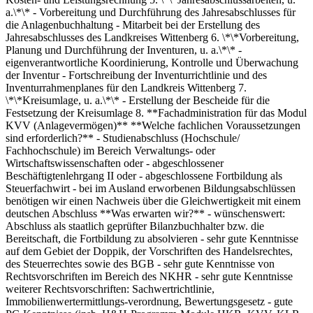
a.\*\* - Vorbereitung und Durchführung des Jahresabschlusses für
die Anlagenbuchhaltung - Mitarbeit bei der Erstellung des
Jahresabschlusses des Landkreises Wittenberg 6. \*\*Vorbereitung,
Planung und Durchführung der Inventuren, u. a.\*\* -
eigenverantwortliche Koordinierung, Kontrolle und Überwachung
der Inventur - Fortschreibung der Inventurrichtlinie und des
Inventurrahmenplanes für den Landkreis Wittenberg 7.
\*\*Kreisumlage, u. a.\*\* - Erstellung der Bescheide für die
Festsetzung der Kreisumlage 8. **Fachadministration für das Modul
KVV (Anlagevermögen)** **Welche fachlichen Voraussetzungen
sind erforderlich?** - Studienabschluss (Hochschule/
Fachhochschule) im Bereich Verwaltungs- oder
Wirtschaftswissenschaften oder - abgeschlossener
Beschäftigtenlehrgang II oder - abgeschlossene Fortbildung als
Steuerfachwirt - bei im Ausland erworbenen Bildungsabschlüssen
benötigen wir einen Nachweis über die Gleichwertigkeit mit einem
deutschen Abschluss **Was erwarten wir?** - wünschenswert:
Abschluss als staatlich geprüfter Bilanzbuchhalter bzw. die
Bereitschaft, die Fortbildung zu absolvieren - sehr gute Kenntnisse
auf dem Gebiet der Doppik, der Vorschriften des Handelsrechtes,
des Steuerrechtes sowie des BGB - sehr gute Kenntnisse von
Rechtsvorschriften im Bereich des NKHR - sehr gute Kenntnisse
weiterer Rechtsvorschriften: Sachwertrichtlinie,
Immobilienwertermittlungs-verordnung, Bewertungsgesetz - gute