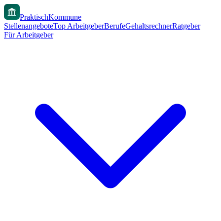
PraktischKommune
Stellenangebote
Top Arbeitgeber
Berufe
Gehaltsrechner
Ratgeber
Für Arbeitgeber