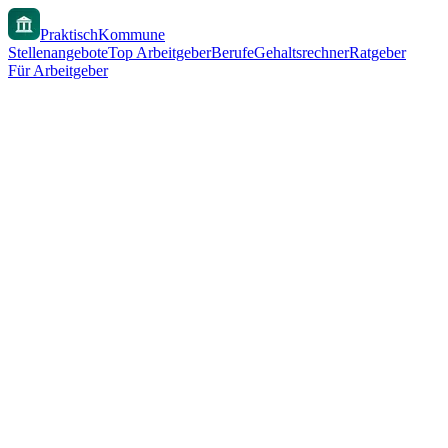
PraktischKommune
Stellenangebote
Top Arbeitgeber
Berufe
Gehaltsrechner
Ratgeber
Für Arbeitgeber