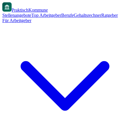
PraktischKommune
Stellenangebote
Top Arbeitgeber
Berufe
Gehaltsrechner
Ratgeber
Für Arbeitgeber