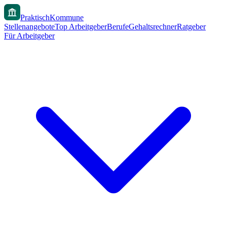
PraktischKommune
Stellenangebote
Top Arbeitgeber
Berufe
Gehaltsrechner
Ratgeber
Für Arbeitgeber