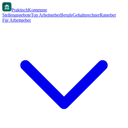
PraktischKommune
Stellenangebote
Top Arbeitgeber
Berufe
Gehaltsrechner
Ratgeber
Für Arbeitgeber