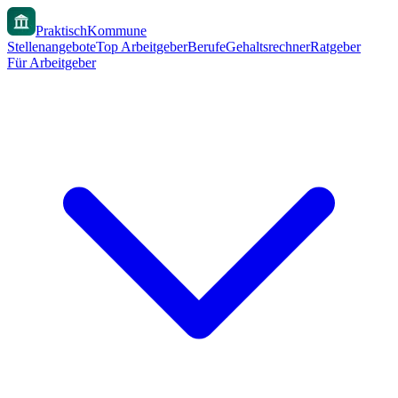
PraktischKommune
Stellenangebote
Top Arbeitgeber
Berufe
Gehaltsrechner
Ratgeber
Für Arbeitgeber