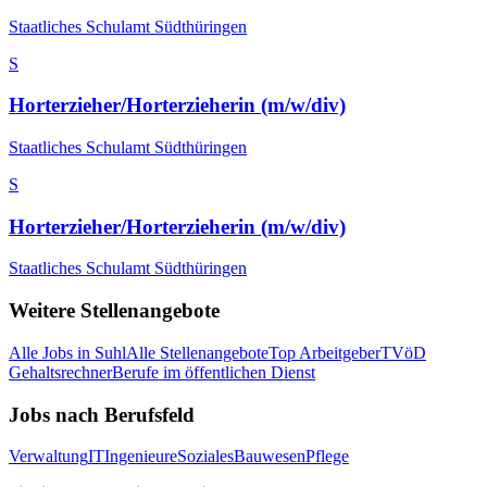
Staatliches Schulamt Südthüringen
S
Horterzieher/Horterzieherin (m/w/div)
Staatliches Schulamt Südthüringen
S
Horterzieher/Horterzieherin (m/w/div)
Staatliches Schulamt Südthüringen
Weitere Stellenangebote
Alle Jobs in
Suhl
Alle Stellenangebote
Top Arbeitgeber
TVöD
Gehaltsrechner
Berufe im öffentlichen Dienst
Jobs nach Berufsfeld
Verwaltung
IT
Ingenieure
Soziales
Bauwesen
Pflege