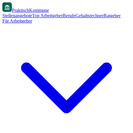
PraktischKommune
Stellenangebote
Top Arbeitgeber
Berufe
Gehaltsrechner
Ratgeber
Für Arbeitgeber