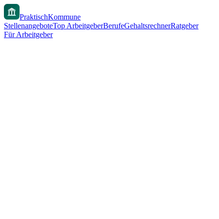
PraktischKommune
Stellenangebote
Top Arbeitgeber
Berufe
Gehaltsrechner
Ratgeber
Für Arbeitgeber