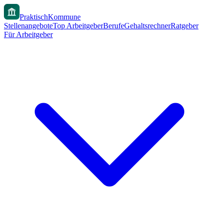
PraktischKommune
Stellenangebote
Top Arbeitgeber
Berufe
Gehaltsrechner
Ratgeber
Für Arbeitgeber